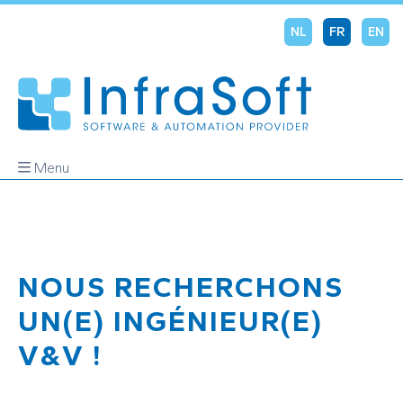
NL
FR
EN
Menu
NOUS RECHERCHONS
UN(E) INGÉNIEUR(E)
V&V !