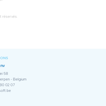
t réservés.
IONS
 nv
ei 58
erpen - Belgium
 80 02 07
soft.be