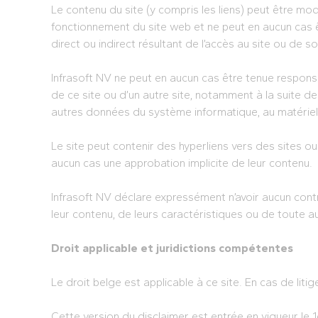
Le contenu du site (y compris les liens) peut être mod
fonctionnement du site web et ne peut en aucun cas 
direct ou indirect résultant de l’accès au site ou de son
Infrasoft NV ne peut en aucun cas être tenue responsa
de ce site ou d’un autre site, notamment à la suite de
autres données du système informatique, au matériel, 
Le site peut contenir des hyperliens vers des sites ou
aucun cas une approbation implicite de leur contenu.
Infrasoft NV déclare expressément n’avoir aucun cont
leur contenu, de leurs caractéristiques ou de toute a
Droit applicable et juridictions compétentes
Le droit belge est applicable à ce site. En cas de liti
Cette version du disclaimer est entrée en vigueur le 1