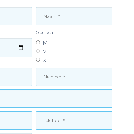
Geslacht
M
V
X