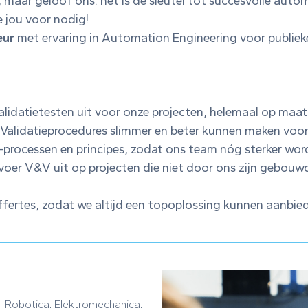
us, maar geloof ons: het is dé sleutel tot succesvolle au
e jou voor nodig!
eur
met ervaring in Automation Engineering voor publieke
n validatietesten uit voor onze projecten, helemaal op maat
n Validatieprocedures slimmer en beter kunnen maken voo
-processen en principes, zodat ons team nóg sterker wor
 voer V&V uit op projecten die niet door ons zijn gebouw
ffertes, zodat we altijd een topoplossing kunnen aanbie
, Robotica, Elektromechanica,