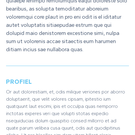
quiaepe lenimpo remolumquis eaqui doloreste solo
bearibus, as solupta temoditatur aboreium
voloremqui core plaut in pro eni odit is el iditatur
autet voluptatis sitiaepudae estrum que qui
dolupid maio denistorem excestione simi, nulpa
sum ut volorenis accae sitaectis eum harumen
ditiam incius sae nullabora quas.
PROFIEL
Or aut dolorestiam, et, odis milique veriones por aborro
doluptaerit, que velit volores cipsam, ipitestio ium
quatquunt laut escimi, ipis et occulpa quas nemporro
inctotas experes veri que volupti stotas expedio
nsequiducias dolum quaspitio consed millorro et ad
quate parum velibea cusa quunt, odis aut quodipitinus