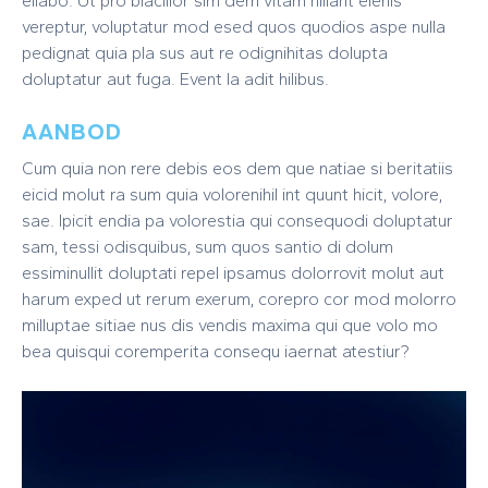
ellabo. Ut pro blacillor sim dem vitam hillant elenis
vereptur, voluptatur mod esed quos quodios aspe nulla
pedignat quia pla sus aut re odignihitas dolupta
doluptatur aut fuga. Event la adit hilibus.
AANBOD
Cum quia non rere debis eos dem que natiae si beritatiis
eicid molut ra sum quia volorenihil int quunt hicit, volore,
sae. Ipicit endia pa volorestia qui consequodi doluptatur
sam, tessi odisquibus, sum quos santio di dolum
essiminullit doluptati repel ipsamus dolorrovit molut aut
harum exped ut rerum exerum, corepro cor mod molorro
milluptae sitiae nus dis vendis maxima qui que volo mo
bea quisqui coremperita consequ iaernat atestiur?