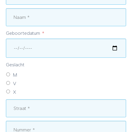
Geboortedatum
Geslacht
M
V
X